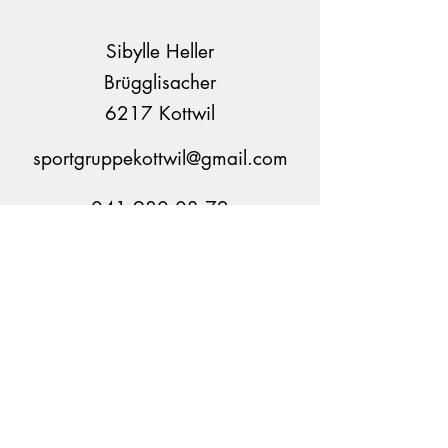
Sibylle Heller
Brügglisacher
6217 Kottwil
sportgruppekottwil@gmail.com
041 980 03 72
Frauen Sportgruppe Kottwil
​wir sind Mitglied von
Datenschutzerklärung